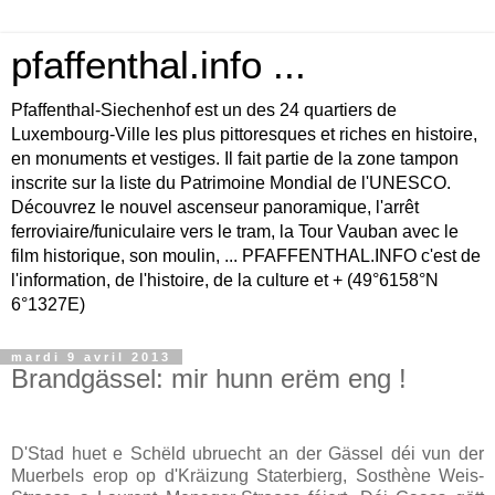
pfaffenthal.info ...
Pfaffenthal-Siechenhof est un des 24 quartiers de
Luxembourg-Ville les plus pittoresques et riches en histoire,
en monuments et vestiges. Il fait partie de la zone tampon
inscrite sur la liste du Patrimoine Mondial de l'UNESCO.
Découvrez le nouvel ascenseur panoramique, l'arrêt
ferroviaire/funiculaire vers le tram, la Tour Vauban avec le
film historique, son moulin, ... PFAFFENTHAL.INFO c'est de
l'information, de l'histoire, de la culture et + (49°6158°N
6°1327E)
mardi 9 avril 2013
Brandgässel: mir hunn erëm eng !
D'Stad huet e Schëld ubruecht an der Gässel déi vun der
Muerbels erop op d'Kräizung Staterbierg, Sosthène Weis-