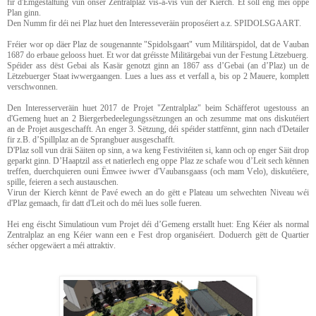
fir d'Ëmgestaltung vun onser Zentralplaz vis-à-vis vun der Kierch. Et soll eng méi oppe
Plan ginn.
Den Numm fir déi nei Plaz huet den Interesseveräin proposéiert a.z. SPIDOLSGAART.
Fréier wor op däer Plaz de sougenannte "Spidolsgaart" vum Militärspidol, dat de Vauban
1687 do erbaue gelooss huet. Et wor dat gréisste Militärgebai vun der Festung Lëtzebuerg.
Spéider ass dëst Gebai als Kasär genotzt ginn an 1867 ass d’Gebai (an d’Plaz) un de
Lëtzebuerger Staat iwwergaangen. Lues a lues ass et verfall a, bis op 2 Mauere, komplett
verschwonnen.
Den Interesserveräin huet 2017 de Projet "Zentralplaz" beim Schäfferot ugestouss an
d'Gemeng huet an 2 Biergerbedeelegungssëtzungen an och zesumme mat ons diskutéiert
an de Projet ausgeschafft. An enger 3. Sëtzung, déi spéider stattfënnt, ginn nach d'Detailer
fir z.B. d’Spillplaz an de Sprangbuer ausgeschafft.
D'Plaz soll vun dräi Säiten op sinn, a wa keng Festivitéiten si, kann och op enger Säit drop
geparkt ginn. D’Haaptzil ass et natierlech eng oppe Plaz ze schafe wou d’Leit sech kënnen
treffen, duerchquieren ouni Ëmwee iwwer d'Vaubansgaass (och mam Velo), diskutéiere,
spille, feieren a sech austauschen.
Virun der Kierch kënnt de Pavé ewech an do gëtt e Plateau um selwechten Niveau wéi
d'Plaz gemaach, fir datt d'Leit och do méi lues solle fueren.
Hei eng éischt Simulatioun vum Projet déi d’Gemeng erstallt huet: Eng Kéier als normal
Zentralplaz an eng Kéier wann een e Fest drop organiséiert. Doduerch gëtt de Quartier
sécher opgewäert a méi attraktiv.