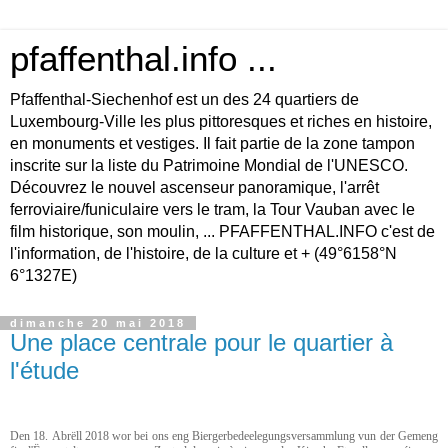
pfaffenthal.info ...
Pfaffenthal-Siechenhof est un des 24 quartiers de
Luxembourg-Ville les plus pittoresques et riches en histoire,
en monuments et vestiges. Il fait partie de la zone tampon
inscrite sur la liste du Patrimoine Mondial de l'UNESCO.
Découvrez le nouvel ascenseur panoramique, l'arrêt
ferroviaire/funiculaire vers le tram, la Tour Vauban avec le
film historique, son moulin, ... PFAFFENTHAL.INFO c'est de
l'information, de l'histoire, de la culture et + (49°6158°N
6°1327E)
dimanche 20 mai 2018
Une place centrale pour le quartier à
l'étude
Den 18. Abrëll 2018 wor bei ons eng Biergerbedeelegungsversammlung vun der Gemeng