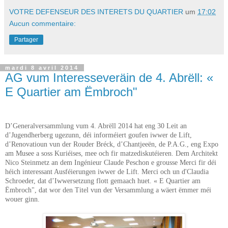
VOTRE DEFENSEUR DES INTERETS DU QUARTIER
um
17:02
Aucun commentaire:
Partager
mardi 8 avril 2014
AG vum Interesseveräin de 4. Abrëll: «
E Quartier am Ëmbroch"
D’Generalversammlung vum 4. Abrëll 2014 hat eng 30 Leit an
d’Jugendherberg ugezunn, déi informéiert goufen iwwer de Lift,
d’Renovatioun vun der Rouder Bréck, d’Chantjeeën, de P.A.G., eng Expo
am Musee a soss Kuriéises, mee och fir matzediskutéieren. Dem Architekt
Nico Steinmetz an dem Ingénieur Claude Peschon e grousse Merci fir déi
héich interessant Ausféierungen iwwer de Lift. Merci och un d'Claudia
Schroeder, dat d’Iwwersetzung flott gemaach huet. « E Quartier am
Ëmbroch", dat wor den Titel vun der Versammlung a wäert ëmmer méi
wouer ginn.