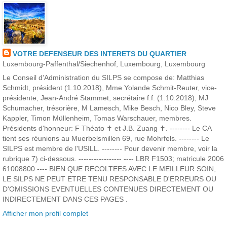
VOTRE DEFENSEUR DES INTERETS DU QUARTIER
Luxembourg-Paffenthal/Siechenhof, Luxembourg, Luxembourg
Le Conseil d'Administration du SILPS se compose de: Matthias
Schmidt, président (1.10.2018), Mme Yolande Schmit-Reuter, vice-
présidente, Jean-André Stammet, secrétaire f.f. (1.10.2018), MJ
Schumacher, trésorière, M Lamesch, Mike Besch, Nico Bley, Steve
Kappler, Timon Müllenheim, Tomas Warschauer, membres.
Présidents d'honneur: F Théato ✝ et J.B. Zuang ✝. -------- Le CA
tient ses réunions au Muerbelsmillen 69, rue Mohrfels. -------- Le
SILPS est membre de l'USILL. -------- Pour devenir membre, voir la
rubrique 7) ci-dessous. ----------------- ---- LBR F1503; matricule 2006
61008800 ---- BIEN QUE RECOLTEES AVEC LE MEILLEUR SOIN,
LE SILPS NE PEUT ETRE TENU RESPONSABLE D'ERREURS OU
D'OMISSIONS EVENTUELLES CONTENUES DIRECTEMENT OU
INDIRECTEMENT DANS CES PAGES .
Afficher mon profil complet