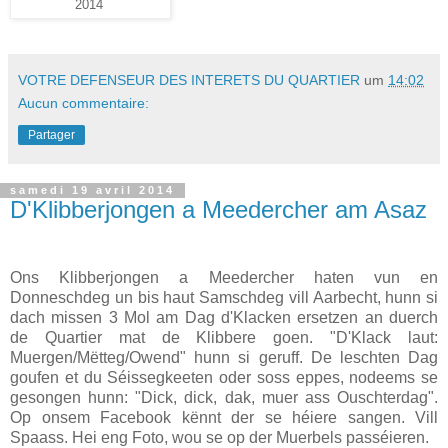
2014
VOTRE DEFENSEUR DES INTERETS DU QUARTIER
um
14:02
Aucun commentaire:
Partager
samedi 19 avril 2014
D'Klibberjongen a Meedercher am Asaz
Ons Klibberjongen a Meedercher haten vun en
Donneschdeg un bis haut Samschdeg vill Aarbecht, hunn si
dach missen 3 Mol am Dag d'Klacken ersetzen an duerch
de Quartier mat de Klibbere goen. "D'Klack laut:
Muergen/Mëtteg/Owend" hunn si geruff. De leschten Dag
goufen et du Séissegkeeten oder soss eppes, nodeems se
gesongen hunn: "Dick, dick, dak, muer ass Ouschterdag".
Op onsem Facebook kënnt der se héiere sangen. Vill
Spaass. Hei eng Foto, wou se op der Muerbels passéieren.