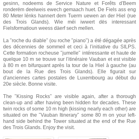
gesinn, nodeems de Service Nature et Forêts d'Beem
ronderëm deelweis ewech gemaach huet. De Fiels ass eng
80 Meter lénks hannert dem Tuerm uewen an der Hiel (rue
des Trois Glands). Wie méi iwwert dës interessant
Fielsformatioun weess däerf sech mellen.
La "roche du diable" (ou roche "piano") a été dégagée après
des décennies de sommeil et ceci à l'initiative du SILPS.
Cette formation rocheuse "jumelle" intéressante et haute de
quelque 10 m se trouve sur l'itinéraire Vauban et est visible
à 80 m en bifurquant après la tour de la Hiel à gauche (au
bout de la Rue des Trois Glands). Elle figurait sur
d'anciennes cartes postales de Luxembourg au début du
20e siècle. Bonne visite.
The "Kissing Rocks" are visible again, after a thorough
clean-up and after having been hidden for decades. These
twin rocks of some 10 m high (kissing nearly each other) are
situated on the "Vauban Itinerary" some 80 m on your left-
hand side behind the Tower situated at the end of the Rue
des Trois Glands. Enjoy the visit.