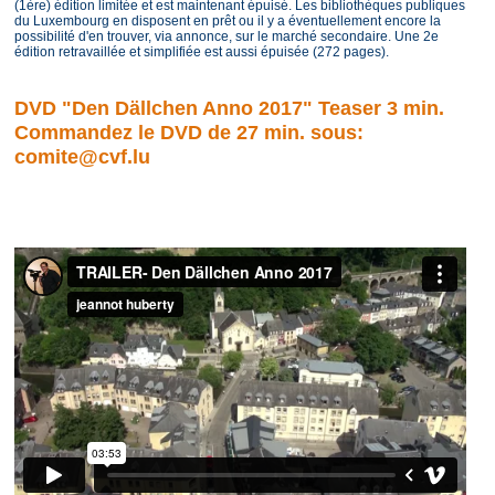
(1ère) édition limitée et est maintenant épuisé. Les bibliothèques publiques
du Luxembourg en disposent en prêt ou il y a éventuellement encore la
possibilité d'en trouver, via annonce, sur le marché secondaire. Une 2e
édition retravaillée et simplifiée est aussi épuisée (272 pages).
DVD "Den Dällchen Anno 2017" Teaser 3 min.
Commandez le DVD de 27 min. sous:
comite@cvf.lu