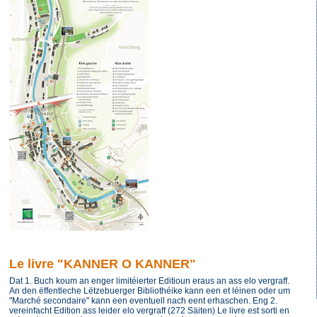
Le livre "KANNER O KANNER"
Dat 1. Buch koum an enger limitéierter Editioun eraus an ass elo vergraff.
An den ëffentleche Lëtzebuerger Bibliothéike kann een et léinen oder um
"Marché secondaire" kann een eventuell nach eent erhaschen. Eng 2.
vereinfacht Edition ass leider elo vergraff (272 Säiten) Le livre est sorti en