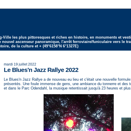
ille les plus pittoresques et riches en histoire, en monuments et vestige
nouvel ascenseur panoramique, l'arrêt ferroviaire/funiculaire vers le tr
oire, de la culture et + (49°6158°N 6°1327E)
mardi 19 juillet 2022
Le Blues'n Jazz Rallye 2022
Le Blues'n Jazz Rallye a de nouveau eu lieu et c'était une nouvelle formule: 
présentés. Une foule immense de gens, une ambiance du tonnerre et des te
et dans le Parc Odendahl, la musique retentissait jusqu'à 23 heures et plus