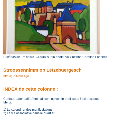
Histórias de um bairro. Cliquez sur la photo. Voix-off Ana Carolina Fonseca.
Stroossennimm op Lëtzebuergesch
http://g-o.lu/wa4gn
INDEX de cette colonne :
Contact: pafendall(at)hotmail.com ou voir le profil sous 6) ci-dessous.
Merci.
1) Le calendrier des manifestations
2) La vie associative dans le quartier