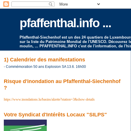
pfaffenthal.info ...
Pfaffenthal-Siechenhof est un des 24 quartiers de Luxembourg-V
sur la liste du Patrimoine Mondial de l'UNESCO. Découvrez le 
moulin, ... PFAFFENTHAL.INFO c'est de l'information, de l'hist
1) Calendrier des manifestations
- Commémoration 50 ans Explosion SA 13.6. 16h00
Risque d'inondation au Pfaffenthal-Siechenhof
?
https://www.inondations.lu/basins/alzette?station=3&show-details
Votre Syndicat d'Intérêts Locaux "SILPS"