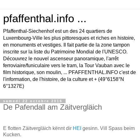
pfaffenthal.info ...
Pfaffenthal-Siechenhof est un des 24 quartiers de
Luxembourg-Ville les plus pittoresques et riches en histoire,
en monuments et vestiges. Il fait partie de la zone tampon
inscrite sur la liste du Patrimoine Mondial de l'UNESCO.
Découvrez le nouvel ascenseur panoramique, l'arrêt
ferroviaire/funiculaire vers le tram, la Tour Vauban avec le
film historique, son moulin, ... PFAFFENTHAL.INFO c'est de
l'information, de l'histoire, de la culture et + (49°6158°N
6°1327E)
samedi 22 octobre 2016
De Pafendall am Zäitvergläich
E flotten Zäitvergläich kënnt dir
HEI
gesinn. Vill Spass beim
Kucken.